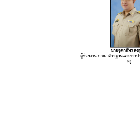
นายจุฑาภัทร คงส
ผู้ช่วยงาน งานมาตราฐานและการป
ครู